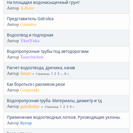
На площадке водонасыщенный грунт
Автор
A-Krav
Представитель Gidrolica
Автор
Gumirov
Водоотвод и подпорная
Автор
YkutYnka
Водопропускные трубы под автодорогами
Автор
Tanechichek
Расчет водоотвода, дренажа, канав
Автор
Smart
1
2
3
...
6
Страницы
Как бороться с разливом реки
Автор
Gorproekt
Водопропускная труба. Материалы, диаметр и тд
Автор
galnikolay
1
2
3
4
Страницы
Применение водоотводных лотков. Руководящие уклоны.
Автор
Бугор