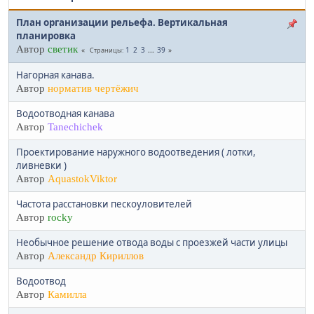
План организации рельефа. Вертикальная
планировка
Автор
светик
1
2
3
...
39
Страницы
Нагорная канава.
Автор
норматив чертёжич
Водоотводная канава
Автор
Tanechichek
Проектирование наружного водоотведения ( лотки,
ливневки )
Автор
AquastokViktor
Частота расстановки пескоуловителей
Автор
rocky
Необычное решение отвода воды с проезжей части улицы
Автор
Александр Кириллов
Водоотвод
Автор
Камилла