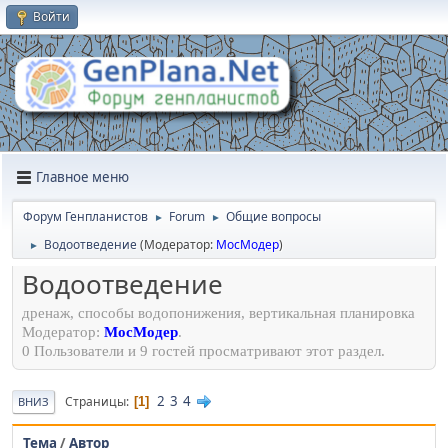
Войти
Главное меню
Форум Генпланистов
Forum
Общие вопросы
►
►
Водоотведение
(Модератор:
МосМодер
)
►
Водоотведение
дренаж, способы водопонижения, вертикальная планировка
Модератор:
МосМодер
.
0 Пользователи и 9 гостей просматривают этот раздел.
2
3
4
Страницы
1
ВНИЗ
Тема
/
Автор