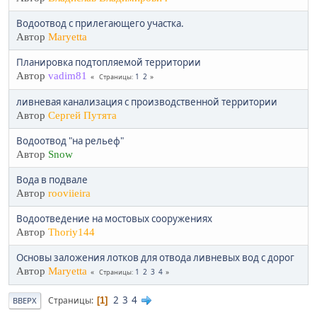
Водоотвод с прилегающего участка.
Автор
Maryetta
Планировка подтопляемой территории
Автор
vadim81
1
2
Страницы
ливневая канализация с производственной территории
Автор
Сергей Путята
Водоотвод "на рельеф"
Автор
Snow
Вода в подвале
Автор
rooviieira
Водоотведение на мостовых сооружениях
Автор
Thoriy144
Основы заложения лотков для отвода ливневых вод с дорог
Автор
Maryetta
1
2
3
4
Страницы
2
3
4
Страницы
1
ВВЕРХ