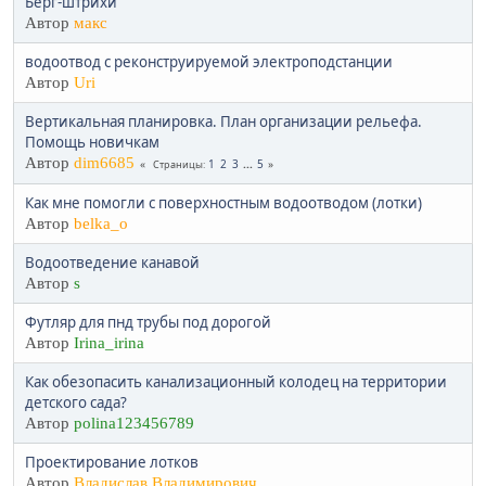
Берг-штрихи
Автор
макс
водоотвод с реконструируемой электроподстанции
Автор
Uri
Вертикальная планировка. План организации рельефа.
Помощь новичкам
Автор
dim6685
1
2
3
...
5
Страницы
Как мне помогли с поверхностным водоотводом (лотки)
Автор
belka_o
Водоотведение канавой
Автор
s
Футляр для пнд трубы под дорогой
Автор
Irina_irina
Как обезопасить канализационный колодец на территории
детского сада?
Автор
polina123456789
Проектирование лотков
Автор
Владислав Владимирович