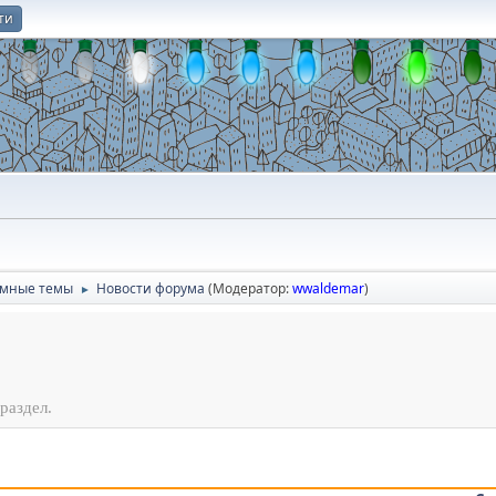
ти
О
умные темы
Новости форума
(Модератор:
wwaldemar
)
►
раздел.