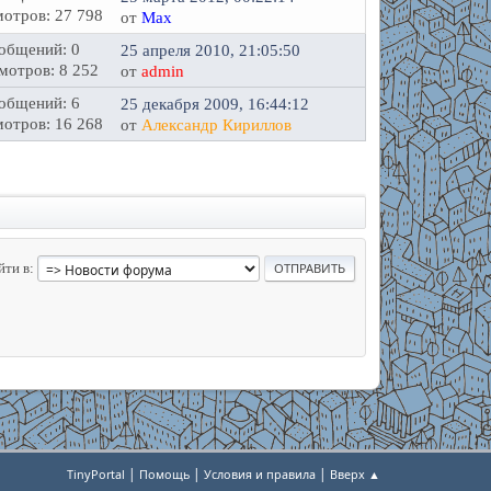
отров: 27 798
от
Max
общений: 0
25 апреля 2010, 21:05:50
мотров: 8 252
от
admin
общений: 6
25 декабря 2009, 16:44:12
отров: 16 268
от
Александр Кириллов
йти в
|
|
|
TinyPortal
Помощь
Условия и правила
Вверх ▲