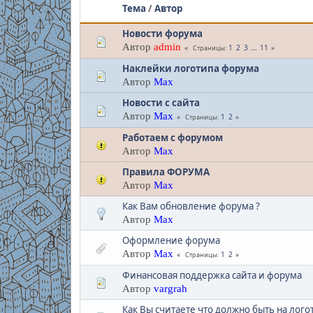
Тема
/
Автор
Новости форума
Автор
admin
1
2
3
...
11
Страницы
Наклейки логотипа форума
Автор
Max
Новости с сайта
Автор
Max
1
2
Страницы
Работаем с форумом
Автор
Max
Правила ФОРУМА
Автор
Max
Как Вам обновление форума ?
Автор
Max
Оформление форума
Автор
Max
1
2
Страницы
Финансовая поддержка сайта и форума
Автор
vargrah
Как Вы считаете что должно быть на лого