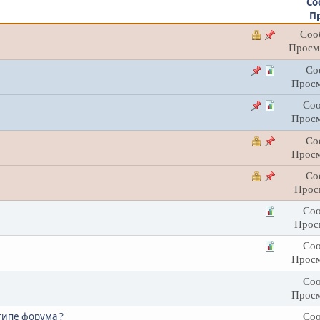
Со
П
Соо
Просм
Со
Просм
Соо
Просм
Со
Просм
Со
Прос
Соо
Прос
Соо
Просм
Соо
Просм
типе форума ?
Соо