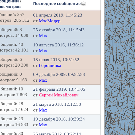
общений
/
Последнее сообщение
росмотров
бщений: 257
01 апреля 2019, 11:45:23
отров: 286 312
от
МосМодер
общений: 8
25 октября 2018, 11:15:43
отров: 14 038
от
Max
бщений: 40
19 августа 2016, 11:36:12
отров: 42 101
от
Max
общений: 6
18 июля 2013, 10:51:52
отров: 20 300
от
Горошинка
общений: 0
09 декабря 2009, 09:52:58
мотров: 9 163
от
Max
бщений: 10
21 февраля 2019, 13:41:05
мотров: 7 803
от
Сергей Михайлович
бщений: 28
21 марта 2018, 12:12:58
отров: 17 624
от
Max
бщений: 23
19 декабря 2016, 10:39:34
отров: 16 583
от
Max
бщений: 30
25 марта 2012, 00:22:14