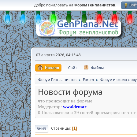
Добро пожаловать на
Форум Генпланистов
.
Вой
07 августа 2026, 04:15:48
Начало
Сайт
Файлы
Форум Генпланистов
Forum
Форум и около фор
►
►
Новости форума
что происходит на форуме
Модератор:
wwaldemar
.
0 Пользователи и 39 гостей просматривают этот 
Страницы
1
ВНИЗ