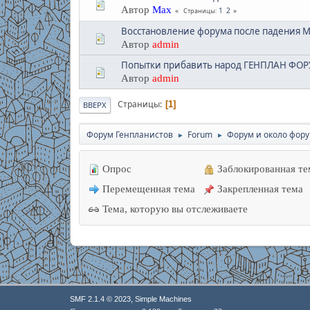
Автор
Max
1
2
Страницы
Восстановление форума после падения М
Автор
admin
Попытки прибавить народ ГЕНПЛАН ФО
Автор
admin
Страницы
1
ВВЕРХ
Форум Генпланистов
Forum
Форум и около фор
►
►
Опрос
Заблокированная те
Перемещенная тема
Закрепленная тема
Тема, которую вы отслеживаете
,
SMF 2.1.4 © 2023
Simple Machines