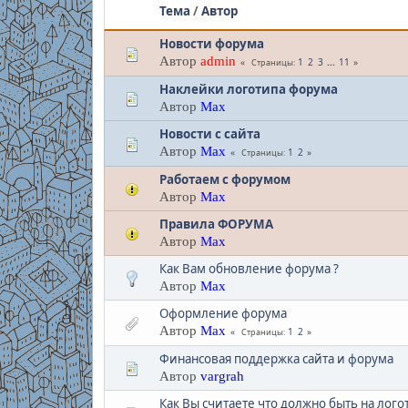
Тема
/
Автор
Новости форума
Автор
admin
1
2
3
...
11
Страницы
Наклейки логотипа форума
Автор
Max
Новости с сайта
Автор
Max
1
2
Страницы
Работаем с форумом
Автор
Max
Правила ФОРУМА
Автор
Max
Как Вам обновление форума ?
Автор
Max
Оформление форума
Автор
Max
1
2
Страницы
Финансовая поддержка сайта и форума
Автор
vargrah
Как Вы считаете что должно быть на лого