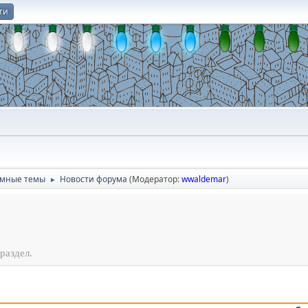
ти
О
умные темы
Новости форума
(Модератор:
wwaldemar
)
►
раздел.