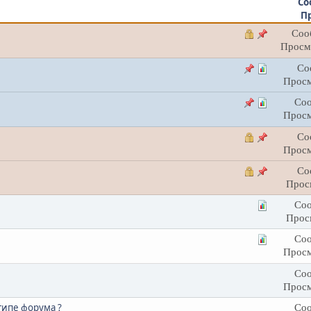
Со
П
Соо
Просм
Со
Просм
Соо
Просм
Со
Просм
Со
Прос
Соо
Прос
Соо
Просм
Соо
Просм
типе форума ?
Соо