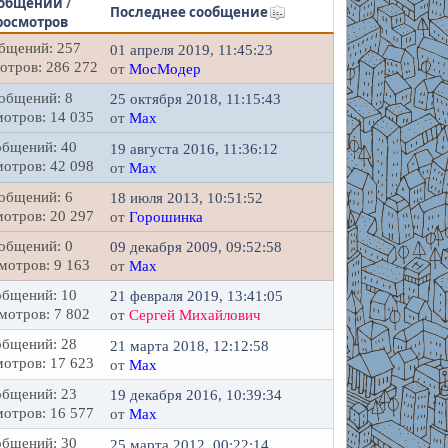
общений
/
Последнее сообщение
росмотров
бщений: 257
01 апреля 2019, 11:45:23
отров: 286 272
от
МосМодер
общений: 8
25 октября 2018, 11:15:43
отров: 14 035
от
Max
бщений: 40
19 августа 2016, 11:36:12
отров: 42 098
от
Max
общений: 6
18 июля 2013, 10:51:52
отров: 20 297
от
Горошинка
общений: 0
09 декабря 2009, 09:52:58
мотров: 9 163
от
Max
бщений: 10
21 февраля 2019, 13:41:05
мотров: 7 802
от
Сергей Михайлович
бщений: 28
21 марта 2018, 12:12:58
отров: 17 623
от
Max
бщений: 23
19 декабря 2016, 10:39:34
отров: 16 577
от
Max
бщений: 30
25 марта 2012, 00:22:14