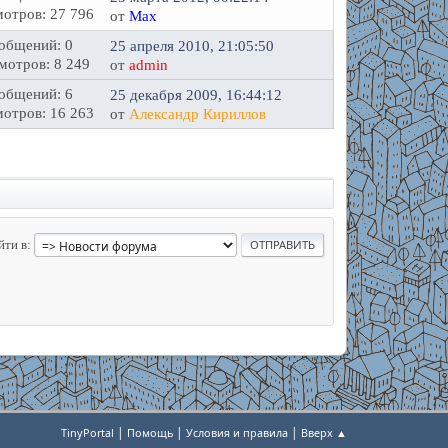
отров: 27 796
от
Max
общений: 0
25 апреля 2010, 21:05:50
мотров: 8 249
от
admin
общений: 6
25 декабря 2009, 16:44:12
отров: 16 263
от
Александр Кириллов
йти в
|
|
|
TinyPortal
Помощь
Условия и правила
Вверх ▲