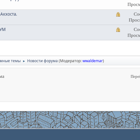
Просм
Акхоста.
Со
Прос
РУМ
Со
Просм
умные темы
Новости форума
(Модератор:
wwaldemar
)
►
ма
Пере