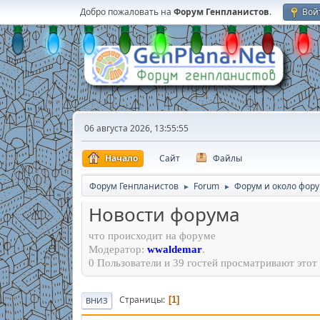
Добро пожаловать на
Форум Генпланистов
.
Вой
06 августа 2026, 13:55:55
Начало
Сайт
Файлы
Форум Генпланистов
Forum
Форум и около фор
►
►
Новости форума
что происходит на форуме
Модератор:
wwaldemar
.
0 Пользователи и 39 гостей просматривают этот 
Страницы
1
ВНИЗ