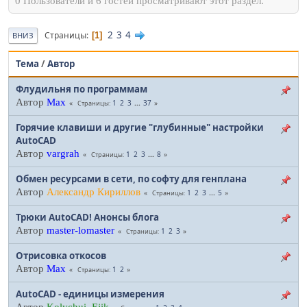
0 Пользователи и 6 гостей просматривают этот раздел.
2
3
4
Страницы
1
ВНИЗ
Тема
/
Автор
Флудильня по программам
Автор
Max
1
2
3
...
37
Страницы
Горячие клавиши и другие "глубинные" настройки
AutoCAD
Автор
vargrah
1
2
3
...
8
Страницы
Обмен ресурсами в сети, по софту для генплана
Автор
Александр Кириллов
1
2
3
...
5
Страницы
Трюки AutoCAD! Анонсы блога
Автор
master-lomaster
1
2
3
Страницы
Отрисовка откосов
Автор
Max
1
2
Страницы
AutoCAD - единицы измерения