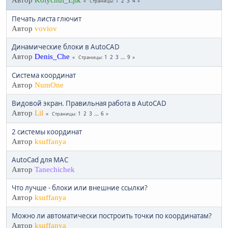
Автор
Kolychui_Ejik
1
2
3
4
Страницы
Печать листа глючит
Автор
voviov
Динамические блоки в AutoCAD
Автор
Denis_Che
1
2
3
...
9
Страницы
Система координат
Автор
NumOne
Видовой экран. Правильная работа в AutoCAD
Автор
Lil
1
2
3
...
6
Страницы
2 системы координат
Автор
ksuffanya
AutoCad для МАС
Автор
Tanechichek
Что лучше - блоки или внешние ссылки?
Автор
ksuffanya
Можно ли автоматически построить точки по координатам?
Автор
ksuffanya