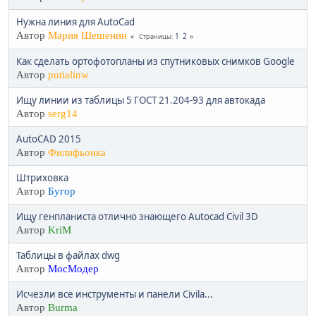
Нужна линия для AutoCad
Автор
Мария Шешенин
1
2
Страницы
Как сделать ортофотопланы из спутниковых снимков Google
Автор
putialinw
Ищу линии из таблицы 5 ГОСТ 21.204-93 для автокада
Автор
serg14
AutoCAD 2015
Автор
Филифьонка
Штриховка
Автор
Бугор
Ищу генпланиста отлично знающего Autocad Civil 3D
Автор
KriM
Таблицы в файлах dwg
Автор
МосМодер
Исчезли все инструменты и панели Civila...
Автор
Burma