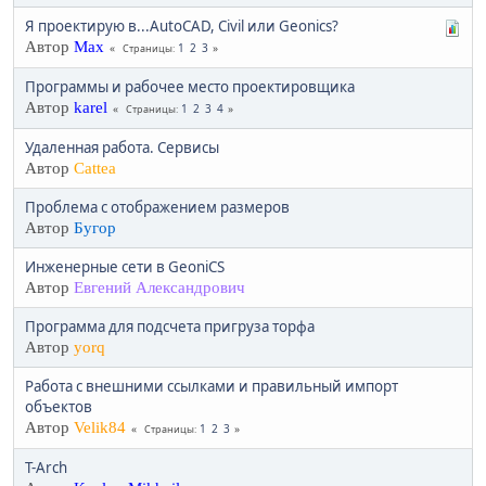
Я проектирую в...AutoCAD, Civil или Geonics?
Автор
Max
1
2
3
Страницы
Программы и рабочее место проектировщика
Автор
karel
1
2
3
4
Страницы
Удаленная работа. Сервисы
Автор
Cattea
Проблема с отображением размеров
Автор
Бугор
Инженерные сети в GeoniCS
Автор
Евгений Александрович
Программа для подсчета пригруза торфа
Автор
yorq
Работа с внешними ссылками и правильный импорт
объектов
Автор
Velik84
1
2
3
Страницы
T-Arch