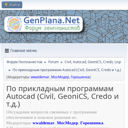
Войти
Главное меню
Форум Генпланистов
Forum
Civil, Autocad, GeoniCS, Credo, Lisp
►
►
По прикладным программам Autocad (Civil, GeoniCS, Credo и т.д.)
►
(Модераторы:
wwaldemar
,
МосМодер
,
Горошинка
)
По прикладным программам
Autocad (Civil, GeoniCS, Credo и
т.д.)
Обсуждение вопросов связанных с програмным
обеспечением и поиском решения их.
Модераторы:
wwaldemar
,
МосМодер
,
Горошинка
.