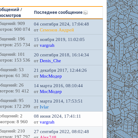
общений
/
Последнее сообщение
росмотров
бщений: 909
04 сентября 2024, 17:04:48
отров: 900 074
от
Семенов Андрей
бщений: 196
15 ноября 2019, 11:02:05
отров: 255 734
от
vargrah
бщений: 101
20 сентября 2018, 16:14:34
отров: 153 536
от
Denis_Che
бщений: 53
21 декабря 2017, 12:44:26
отров: 61 302
от
МосМодер
бщений: 26
14 марта 2016, 08:10:44
отров: 91 412
от
МосМодер
бщений: 95
31 марта 2014, 17:53:51
отров: 172 299
от
Ivlar
общений: 2
08 июня 2024, 17:41:11
мотров: 8 960
от
vargrah
бщений: 210
27 сентября 2022, 08:02:48
отров: 197 797
от
Alex748