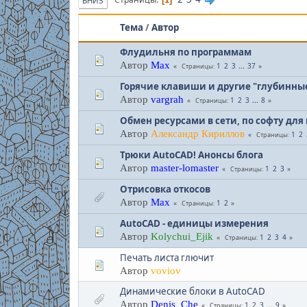
ВНИЗ
Тема
/
Автор
Флудильня по программам
Автор
Max
1
2
3
...
37
Страницы
Горячие клавиши и другие "глубинны
Автор
vargrah
1
2
3
...
8
Страницы
Обмен ресурсами в сети, по софту для
Автор
Александр Кириллов
1
2
Страницы
Трюки AutoCAD! Анонсы блога
Автор
master-lomaster
1
2
3
Страницы
Отрисовка откосов
Автор
Max
1
2
Страницы
AutoCAD - единицы измерения
Автор
Kolychui_Ejik
1
2
3
4
Страницы
Печать листа глючит
Автор
voviov
Динамические блоки в AutoCAD
Автор
Denis_Che
1
2
3
...
9
Страницы