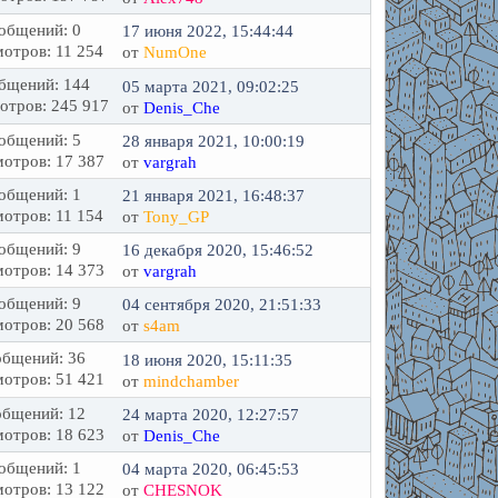
общений: 0
17 июня 2022, 15:44:44
отров: 11 254
от
NumOne
бщений: 144
05 марта 2021, 09:02:25
отров: 245 917
от
Denis_Che
общений: 5
28 января 2021, 10:00:19
отров: 17 387
от
vargrah
общений: 1
21 января 2021, 16:48:37
отров: 11 154
от
Tony_GP
общений: 9
16 декабря 2020, 15:46:52
отров: 14 373
от
vargrah
общений: 9
04 сентября 2020, 21:51:33
отров: 20 568
от
s4am
бщений: 36
18 июня 2020, 15:11:35
отров: 51 421
от
mindchamber
бщений: 12
24 марта 2020, 12:27:57
отров: 18 623
от
Denis_Che
общений: 1
04 марта 2020, 06:45:53
отров: 13 122
от
CHESNOK