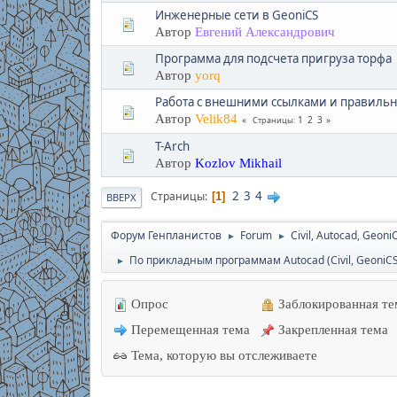
Инженерные сети в GeoniCS
Автор
Евгений Александрович
Программа для подсчета пригруза торфа
Автор
yorq
Работа с внешними ссылками и правиль
Автор
Velik84
1
2
3
Страницы
T-Arch
Автор
Kozlov Mikhail
2
3
4
Страницы
1
ВВЕРХ
Форум Генпланистов
Forum
Civil, Autocad, Geoni
►
►
По прикладным программам Autocad (Civil, GeoniCS, 
►
Опрос
Заблокированная те
Перемещенная тема
Закрепленная тема
Тема, которую вы отслеживаете