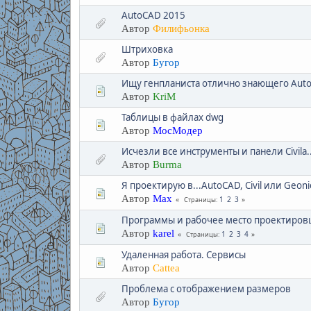
AutoCAD 2015
Автор
Филифьонка
Штриховка
Автор
Бугор
Ищу генпланиста отлично знающего Autoca
Автор
KriM
Таблицы в файлах dwg
Автор
МосМодер
Исчезли все инструменты и панели Civila..
Автор
Burma
Я проектирую в...AutoCAD, Civil или Geoni
Автор
Max
1
2
3
Страницы
Программы и рабочее место проектиро
Автор
karel
1
2
3
4
Страницы
Удаленная работа. Сервисы
Автор
Cattea
Проблема с отображением размеров
Автор
Бугор