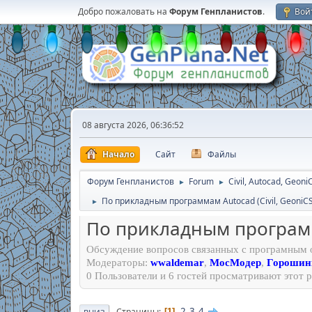
Добро пожаловать на
Форум Генпланистов
.
Вой
08 августа 2026, 06:36:52
Начало
Сайт
Файлы
Форум Генпланистов
Forum
Civil, Autocad, Geoni
►
►
По прикладным программам Autocad (Civil, GeoniCS, 
►
По прикладным программам
Обсуждение вопросов связанных с програмным 
Модераторы:
wwaldemar
,
МосМодер
,
Горошин
0 Пользователи и 6 гостей просматривают этот р
2
3
4
Страницы
1