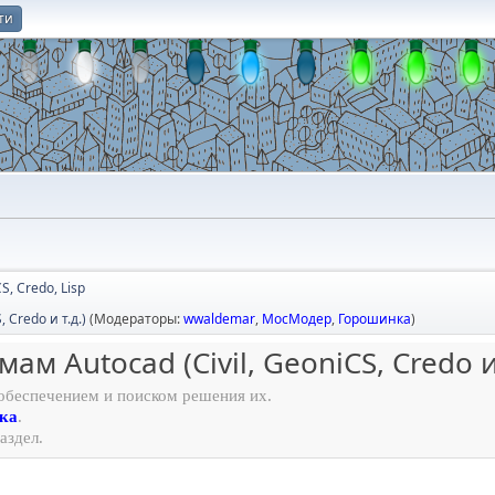
ти
О
CS, Credo, Lisp
Credo и т.д.)
(Модераторы:
wwaldemar
,
МосМодер
,
Горошинка
)
 Autocad (Civil, GeoniCS, Credo и 
обеспечением и поиском решения их.
ка
.
аздел.