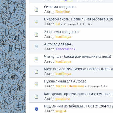
Система координат
Автор
NumOne
Видовой экран. Правильная работа в Au
Автор
Lil
1
2
3
...
6
Страницы
2 системы координат
Автор
ksuffanya
AutoCad для МАС
Автор
Tanechichek
Что лучше - блоки или внешние ссылки?
Автор
ksuffanya
Можно ли автоматически построить точк
Автор
ksuffanya
Нужна линия для AutoCad
Автор
Мария Шешенин
1
2
Страницы
Как сделать ортофотопланы из спутников
Автор
putialinw
Ищу линии из таблицы 5 ГОСТ 21.204-93 
Автор
serg14