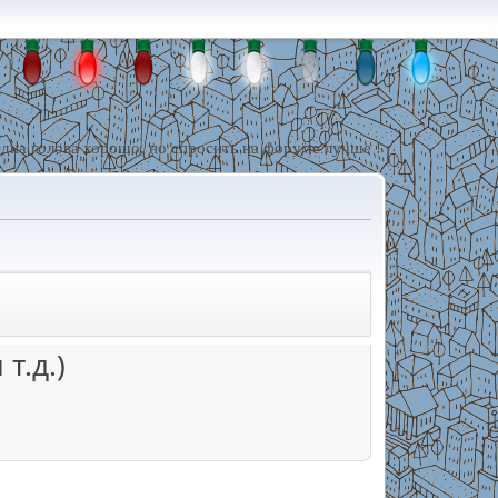
дна голова хорошо, но спросить на форуме лучше !
т.д.)