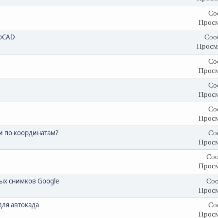
Со
Просм
toCAD
Соо
Просм
Со
Просм
Со
Просм
Со
Просм
и по координатам?
Со
Просм
Соо
Просм
ых снимков Google
Соо
Просм
для автокада
Со
Просм