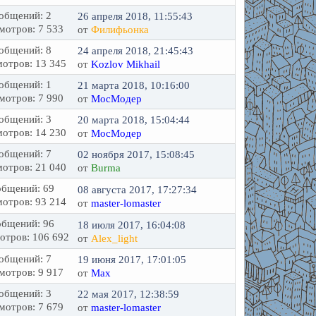
общений: 2
26 апреля 2018, 11:55:43
мотров: 7 533
от
Филифьонка
общений: 8
24 апреля 2018, 21:45:43
отров: 13 345
от
Kozlov Mikhail
общений: 1
21 марта 2018, 10:16:00
мотров: 7 990
от
МосМодер
общений: 3
20 марта 2018, 15:04:44
отров: 14 230
от
МосМодер
общений: 7
02 ноября 2017, 15:08:45
отров: 21 040
от
Burma
бщений: 69
08 августа 2017, 17:27:34
отров: 93 214
от
master-lomaster
бщений: 96
18 июля 2017, 16:04:08
отров: 106 692
от
Alex_light
общений: 7
19 июня 2017, 17:01:05
мотров: 9 917
от
Max
общений: 3
22 мая 2017, 12:38:59
мотров: 7 679
от
master-lomaster