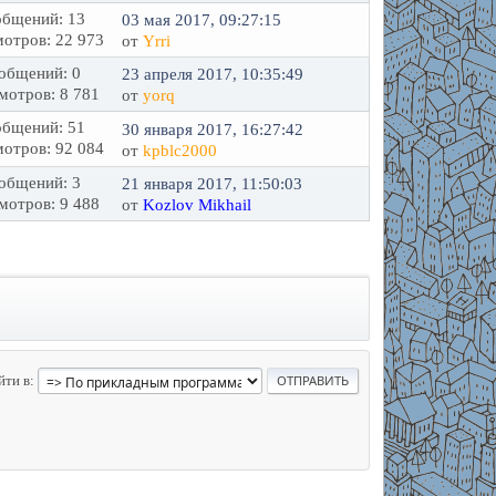
бщений: 13
03 мая 2017, 09:27:15
отров: 22 973
от
Yrri
общений: 0
23 апреля 2017, 10:35:49
мотров: 8 781
от
yorq
бщений: 51
30 января 2017, 16:27:42
отров: 92 084
от
kpblc2000
общений: 3
21 января 2017, 11:50:03
мотров: 9 488
от
Kozlov Mikhail
йти в