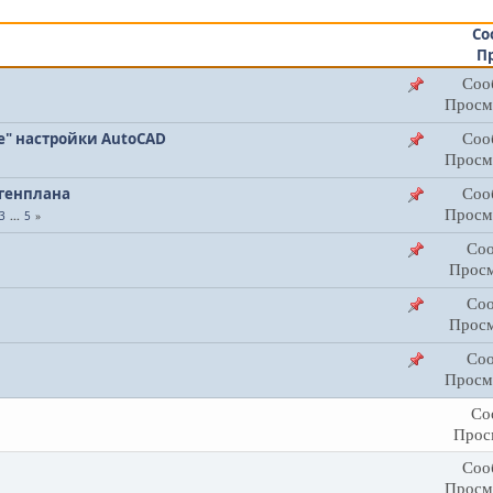
Со
П
Соо
Просм
е" настройки AutoCAD
Соо
Просм
 генплана
Соо
Просм
3
...
5
Соо
Просм
Соо
Просм
Соо
Просм
Со
Прос
Соо
Просм