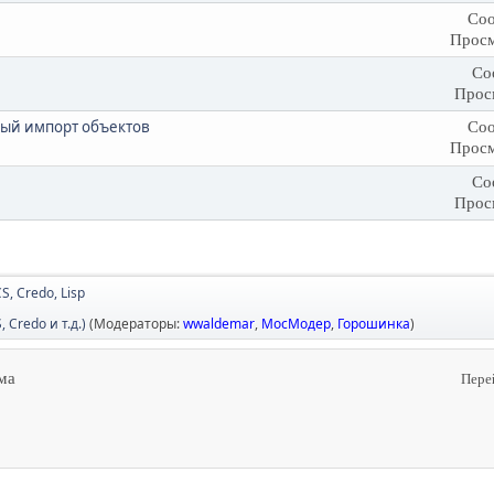
Соо
Просм
Со
Прос
ный импорт объектов
Соо
Просм
Со
Прос
CS, Credo, Lisp
Credo и т.д.)
(Модераторы:
wwaldemar
,
МосМодер
,
Горошинка
)
ма
Пере