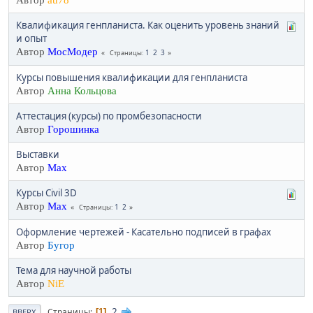
Автор
au78
Квалификация генпланиста. Как оценить уровень знаний
и опыт
Автор
МосМодер
1
2
3
Страницы
Курсы повышения квалификации для генпланиста
Автор
Анна Кольцова
Аттестация (курсы) по промбезопасности
Автор
Горошинка
Выставки
Автор
Max
Курсы Civil 3D
Автор
Max
1
2
Страницы
Оформление чертежей - Касательно подписей в графах
Автор
Бугор
Тема для научной работы
Автор
NiE
2
Страницы
1
ВВЕРХ