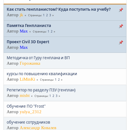
Как стать генпланистом? Куда поступить на учебу?
Автор
jk
1
2
3
Страницы
Памятка Генпланиста
Автор
Max
1
2
Страницы
Проект Civil 3D Expert
Автор
Max
Методичка от Гуру генплана и ВП
Автор
Горожанка
курсы по повышению квалификации
Автор
LiMinKi
1
2
Страницы
Репетитор по разделу ПЗУ (генплан)
Автор
misht
1
2
3
Страницы
Обучение ПО "Frost"
Автор
yulya_2312
обучение сотрудников
Автор
Александр Ковалев