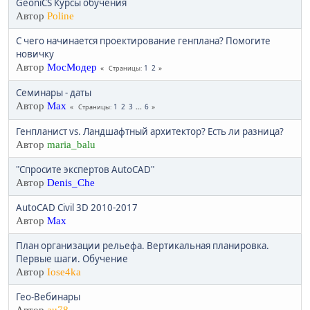
GeoniCS Курсы обучения
Автор
Poline
С чего начинается проектирование генплана? Помогите
новичку
Автор
МосМодер
1
2
Страницы
Семинары - даты
Автор
Max
1
2
3
...
6
Страницы
Генпланист vs. Ландшафтный архитектор? Есть ли разница?
Автор
maria_balu
"Спросите экспертов AutoCAD"
Автор
Denis_Che
AutoCAD Civil 3D 2010-2017
Автор
Max
План организации рельефа. Вертикальная планировка.
Первые шаги. Обучение
Автор
Iose4ka
Гео-Вебинары