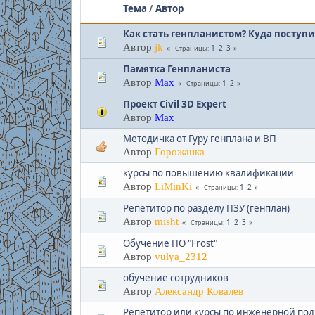
Тема
/
Автор
Как стать генпланистом? Куда поступи
Автор
jk
1
2
3
Страницы
Памятка Генпланиста
Автор
Max
1
2
Страницы
Проект Civil 3D Expert
Автор
Max
Методичка от Гуру генплана и ВП
Автор
Горожанка
курсы по повышению квалификации
Автор
LiMinKi
1
2
Страницы
Репетитор по разделу ПЗУ (генплан)
Автор
misht
1
2
3
Страницы
Обучение ПО "Frost"
Автор
yulya_2312
обучение сотрудников
Автор
Александр Ковалев
Репетитор или курсы по инженерной под