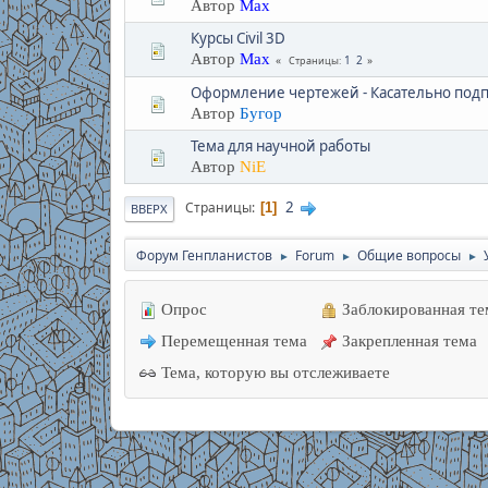
Автор
Max
Курсы Civil 3D
Автор
Max
1
2
Страницы
Оформление чертежей - Касательно подп
Автор
Бугор
Тема для научной работы
Автор
NiE
2
Страницы
1
ВВЕРХ
Форум Генпланистов
Forum
Общие вопросы
►
►
►
Опрос
Заблокированная те
Перемещенная тема
Закрепленная тема
Тема, которую вы отслеживаете