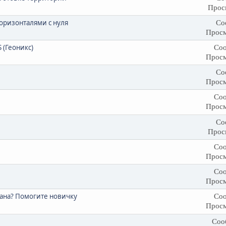
Прос
оризонталями с нуля
Со
Просм
 (Геоникс)
Соо
Просм
Со
Просм
Соо
Просм
Со
Прос
Соо
Просм
Соо
Просм
лана? Помогите новичку
Соо
Просм
Соо