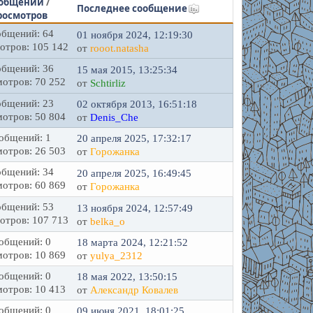
общений
/
Последнее сообщение
росмотров
бщений: 64
01 ноября 2024, 12:19:30
отров: 105 142
от
rooot.natasha
бщений: 36
15 мая 2015, 13:25:34
отров: 70 252
от
Schtirliz
бщений: 23
02 октября 2013, 16:51:18
отров: 50 804
от
Denis_Che
общений: 1
20 апреля 2025, 17:32:17
отров: 26 503
от
Горожанка
бщений: 34
20 апреля 2025, 16:49:45
отров: 60 869
от
Горожанка
бщений: 53
13 ноября 2024, 12:57:49
отров: 107 713
от
belka_o
общений: 0
18 марта 2024, 12:21:52
отров: 10 869
от
yulya_2312
общений: 0
18 мая 2022, 13:50:15
отров: 10 413
от
Александр Ковалев
общений: 0
09 июня 2021, 18:01:25