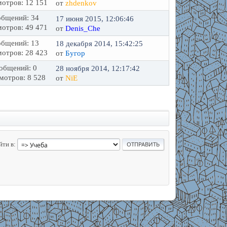
отров: 12 151
от
zhdenkov
бщений: 34
17 июня 2015, 12:06:46
отров: 49 471
от
Denis_Che
бщений: 13
18 декабря 2014, 15:42:25
отров: 28 423
от
Бугор
общений: 0
28 ноября 2014, 12:17:42
мотров: 8 528
от
NiE
йти в