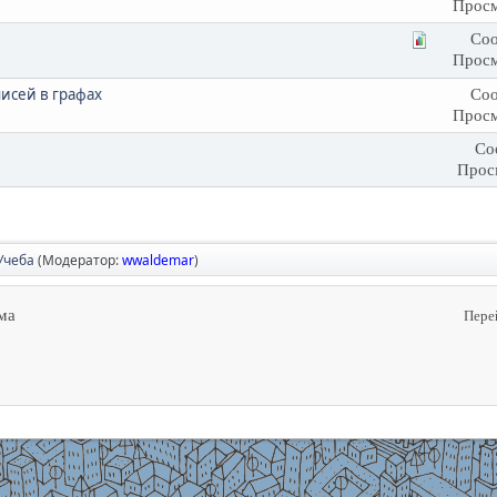
Просм
Соо
Просм
исей в графах
Соо
Просм
Со
Прос
Учеба
(Модератор:
wwaldemar
)
ма
Пере