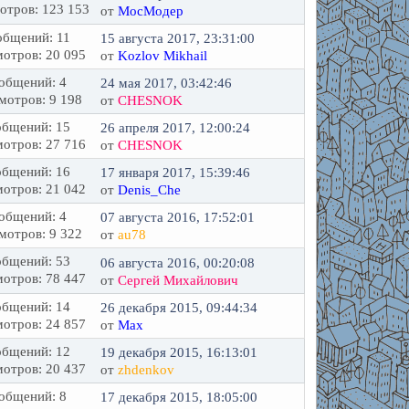
отров: 123 153
от
МосМодер
бщений: 11
15 августа 2017, 23:31:00
отров: 20 095
от
Kozlov Mikhail
общений: 4
24 мая 2017, 03:42:46
мотров: 9 198
от
CHESNOK
бщений: 15
26 апреля 2017, 12:00:24
отров: 27 716
от
CHESNOK
бщений: 16
17 января 2017, 15:39:46
отров: 21 042
от
Denis_Che
общений: 4
07 августа 2016, 17:52:01
мотров: 9 322
от
au78
бщений: 53
06 августа 2016, 00:20:08
отров: 78 447
от
Сергей Михайлович
бщений: 14
26 декабря 2015, 09:44:34
отров: 24 857
от
Max
бщений: 12
19 декабря 2015, 16:13:01
отров: 20 437
от
zhdenkov
общений: 8
17 декабря 2015, 18:05:00