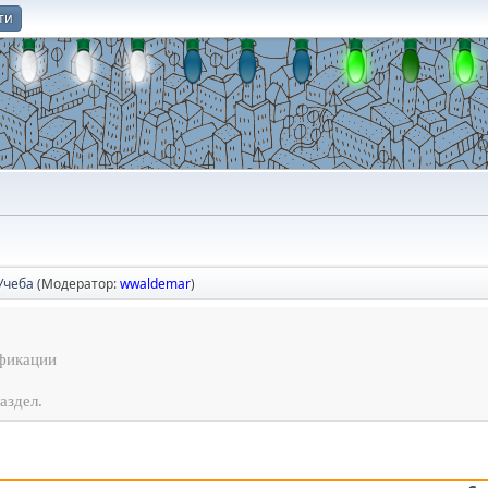
ти
О
Учеба
(Модератор:
wwaldemar
)
фикации
аздел.