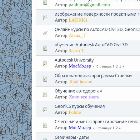
Автор
panburo@gmail.com
изображение поверхности проектными г
Автор
LAKKK1
Онлайн курсы по AutoCAD Civil 3D, GeoniCS
Автор
Alena_T
обучение Autodesk AutoCAD Civil 3D
Автор
Злата Т
Autodesk University
Автор
МосМодер
1
2
3
Страницы
Образовательная программа Стрелки
Автор
Total insane
Обучение автодорогам
Автор
Хочу все знать
GeoniCS Курсы обучения
Автор
Poline
С чего начинается проектирование генп
Автор
МосМодер
1
2
Страницы
Семинары - даты