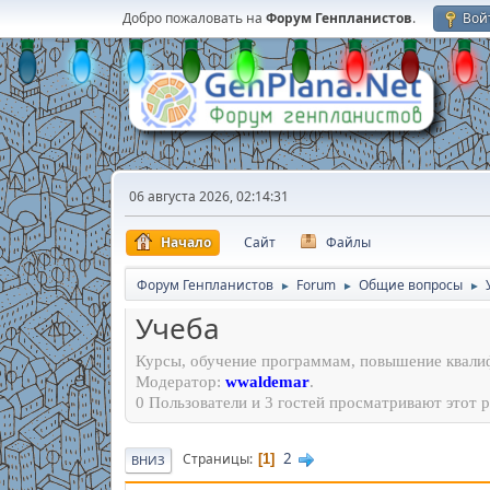
Добро пожаловать на
Форум Генпланистов
.
Вой
06 августа 2026, 02:14:31
Начало
Сайт
Файлы
Форум Генпланистов
Forum
Общие вопросы
►
►
►
Учеба
Курсы, обучение программам, повышение квали
Модератор:
wwaldemar
.
0 Пользователи и 3 гостей просматривают этот р
2
Страницы
1
ВНИЗ