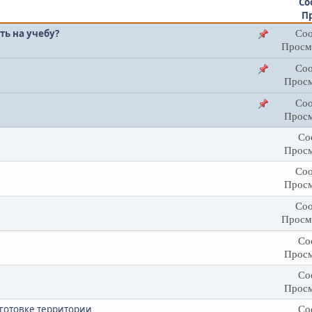
Со
П
ть на учебу?
Соо
Просм
Соо
Просм
Соо
Просм
Со
Просм
Соо
Просм
Соо
Просм
Со
Просм
Со
Просм
готовке территории
Со