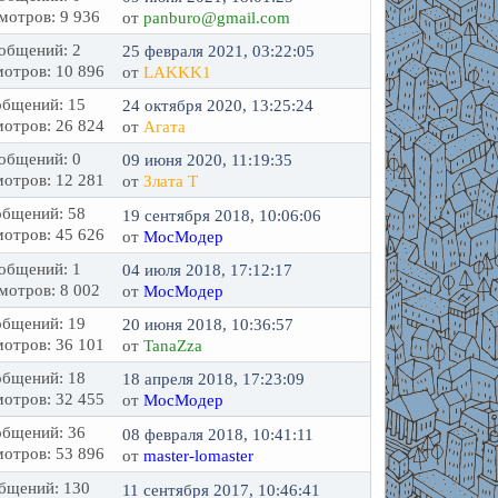
мотров: 9 936
от
panburo@gmail.com
общений: 2
25 февраля 2021, 03:22:05
отров: 10 896
от
LAKKK1
бщений: 15
24 октября 2020, 13:25:24
отров: 26 824
от
Агата
общений: 0
09 июня 2020, 11:19:35
отров: 12 281
от
Злата Т
бщений: 58
19 сентября 2018, 10:06:06
отров: 45 626
от
МосМодер
общений: 1
04 июля 2018, 17:12:17
мотров: 8 002
от
МосМодер
бщений: 19
20 июня 2018, 10:36:57
отров: 36 101
от
TanaZza
бщений: 18
18 апреля 2018, 17:23:09
отров: 32 455
от
МосМодер
бщений: 36
08 февраля 2018, 10:41:11
отров: 53 896
от
master-lomaster
бщений: 130
11 сентября 2017, 10:46:41