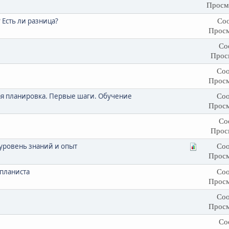
Просм
 Есть ли разница?
Соо
Просм
Со
Прос
Соо
Просм
я планировка. Первые шаги. Обучение
Соо
Просм
Со
Прос
уровень знаний и опыт
Соо
Просм
планиста
Соо
Просм
Соо
Просм
Со