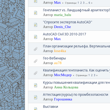
Автор
Max
1
2
3
...
6
Страницы
Генпланист vs. Ландшафтный архитектор?
Автор
maria_balu
"Спросите экспертов AutoCAD"
Автор
Denis_Che
AutoCAD Civil 3D 2010-2017
Автор
Max
План организации рельефа. Вертикальна
Автор
Iose4ka
Гео-Вебинары
Автор
au78
Квалификация генпланиста. Как оценить 
Автор
МосМодер
1
2
3
Страницы
Курсы повышения квалификации для ген
Автор
Анна Кольцова
Аттестация (курсы) по промбезопасности
Автор
Горошинка
Выставки