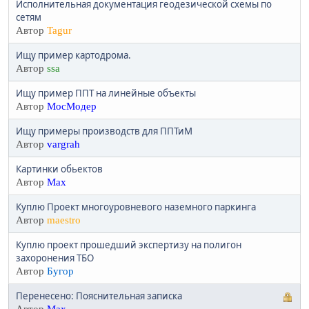
Исполнительная документация геодезической схемы по
сетям
Автор
Tagur
Ищу пример картодрома.
Автор
ssa
Ищу пример ППТ на линейные объекты
Автор
МосМодер
Ищу примеры производств для ППТиМ
Автор
vargrah
Картинки обьектов
Автор
Max
Куплю Проект многоуровневого наземного паркинга
Автор
maestro
Куплю проект прошедший экспертизу на полигон
захоронения ТБО
Автор
Бугор
Перенесено: Пояснительная записка