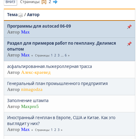
2
Страницы
1
ВНИЗ
Тема
/
Автор
Программы для autocad 06-09
Автор
Max
Раздел для примеров работ по генплану. Делимся
опытом
Автор
Max
1
2
3
...
6
Страницы
асфальтированная лыжероллерная трасса
Автор
Алекс-краевед
Генеральный план промышленного предприятия
Автор
nimagodza
Заполнение штампа
Автор
Maxpro5
Иностранный генплан в Европе, США и Китае. Как это
выглядит у них?
Автор
Max
1
2
3
Страницы