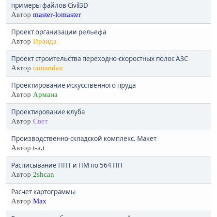
примеры файлов Civil3D
Автор
master-lomaster
Проект организации рельефа
Автор
Ираида
Проект строительства переходно-скоростных полос АЗС
Автор
ramandan
Проектирование искусственного пруда
Автор
Армана
Проектирование клуба
Автор
Свет
Производственно-складской комплекс. Макет
Автор t-a.t
Расписывание ППТ и ПМ по 564 ПП
Автор
2shcan
Расчет картограммы
Автор
Max