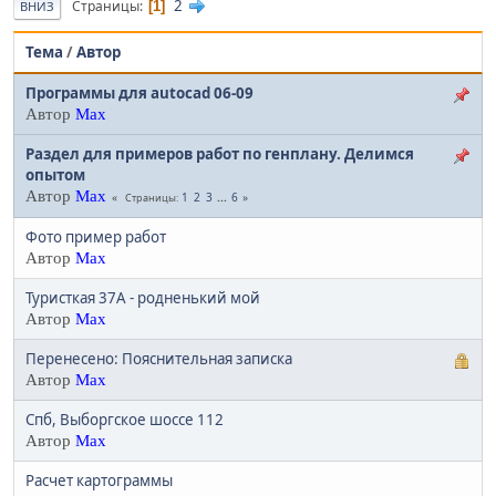
2
Страницы
1
ВНИЗ
Тема
/
Автор
Программы для autocad 06-09
Автор
Max
Раздел для примеров работ по генплану. Делимся
опытом
Автор
Max
1
2
3
...
6
Страницы
Фото пример работ
Автор
Max
Туристкая 37А - родненький мой
Автор
Max
Перенесено: Пояснительная записка
Автор
Max
Спб, Выборгское шоссе 112
Автор
Max
Расчет картограммы