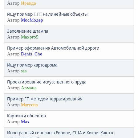
Автор
Ираида
Ищу пример ППТ на линейные объекты
Автор
МосМодер
Заполнение штампа
Автор
Maxpro5
Пример оформления Автомобильной дороги
Автор
Denis_Che
Ищу пример картодрома.
Автор
ssa
Проектирование искусственного пруда
Автор
Армана
Пример ГП методом террасирования
Автор
Maryetta
Картинки обьектов
Автор
Max
Иностранный генплан в Европе, США и Китае. Как это