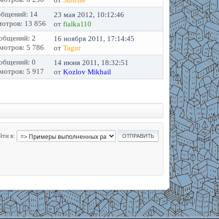
от
Sunrise
бщений: 14
23 мая 2012, 10:12:46
отров: 13 856
от
fialka110
общений: 2
16 ноября 2011, 17:14:45
мотров: 5 786
от
Tagur
общений: 0
14 июня 2011, 18:32:51
мотров: 5 917
от
Kozlov Mikhail
йти в