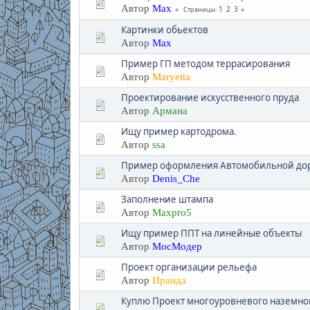
Автор
Max
1
2
3
Страницы
Картинки обьектов
Автор
Max
Пример ГП методом террасирования
Автор
Maryetta
Проектирование искусственного пруда
Автор
Армана
Ищу пример картодрома.
Автор
ssa
Пример оформления Автомобильной до
Автор
Denis_Che
Заполнение штампа
Автор
Maxpro5
Ищу пример ППТ на линейные объекты
Автор
МосМодер
Проект организации рельефа
Автор
Ираида
Куплю Проект многоуровневого наземно