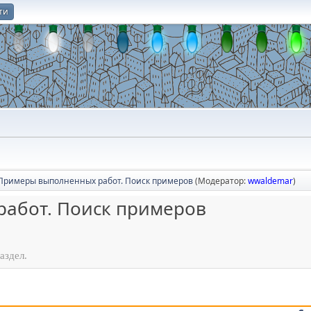
ти
О
Примеры выполненных работ. Поиск примеров
(Модератор:
wwaldemar
)
абот. Поиск примеров
аздел.