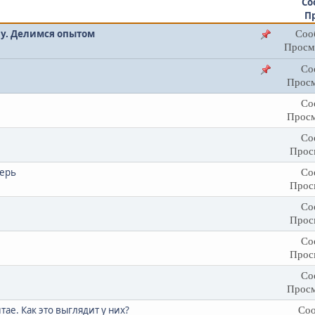
Со
П
ну. Делимся опытом
Соо
Просм
Со
Просм
Со
Просм
Со
Прос
герь
Со
Прос
Со
Прос
Со
Прос
Со
Просм
ае. Как это выглядит у них?
Соо