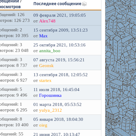
общений
/
Последнее сообщение
росмотров
бщений: 126
09 февраля 2021, 19:05:05
отров: 126 273
от
Alex748
общений: 2
15 сентября 2009, 13:51:23
отров: 10 395
от
Max
общений: 3
25 октября 2021, 10:53:16
отров: 23 048
от
annita_boo
общений: 3
07 августа 2019, 15:56:21
мотров: 8 737
от
Geonsk
общений: 3
13 сентября 2018, 12:05:52
мотров: 6 927
от
startex
общений: 5
11 июля 2018, 16:45:04
мотров: 9 496
от
Горошинка
общений: 1
01 марта 2018, 05:53:52
мотров: 6 295
от
yulya_2312
общений: 8
05 января 2018, 18:04:30
отров: 10 400
от
oieg
бщений: 55
21 июня 2017, 10:13:47