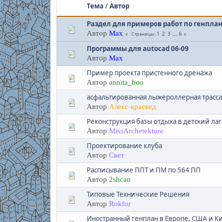
Тема
/
Автор
Раздел для примеров работ по генпла
Автор
Max
1
2
3
...
6
Страницы
Программы для autocad 06-09
Автор
Max
Пример проекта пристенного дренажа
Автор
annita_boo
асфальтированная лыжероллерная трасса
Автор
Алекс-краевед
Реконструкция базы отдыха в детский ла
Автор
MissArchetekture
Проектирование клуба
Автор
Свет
Расписывание ППТ и ПМ по 564 ПП
Автор
2shcan
Типовые Технические Решения
Автор
Rokfor
Иностранный генплан в Европе, США и Кит