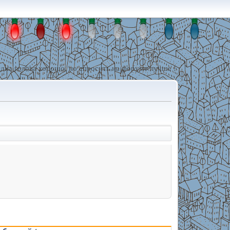
дна голова хорошо, но спросить на форуме лучше !