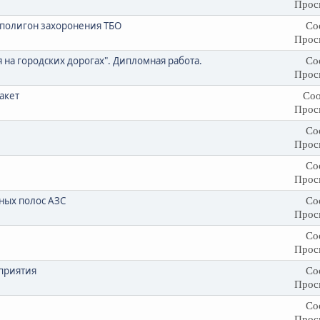
Прос
полигон захоронения ТБО
Со
Прос
на городских дорогах". Дипломная работа.
Со
Прос
акет
Соо
Прос
Со
Прос
Со
Прос
ных полос АЗС
Со
Прос
Со
Прос
приятия
Со
Прос
Со
Прос