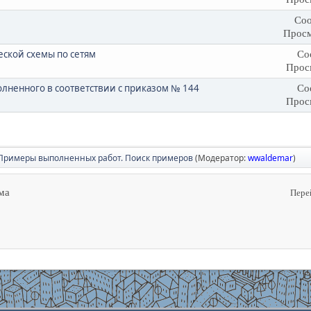
Соо
Просм
ской схемы по сетям
Со
Прос
лненного в соответствии с приказом № 144
Со
Прос
Примеры выполненных работ. Поиск примеров
(Модератор:
wwaldemar
)
ма
Пере