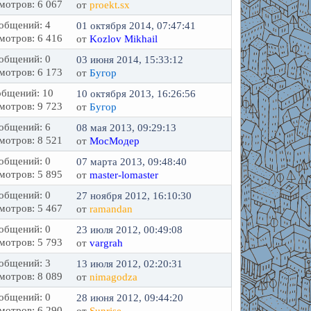
мотров: 6 067
от
proekt.sx
общений: 4
01 октября 2014, 07:47:41
мотров: 6 416
от
Kozlov Mikhail
общений: 0
03 июня 2014, 15:33:12
мотров: 6 173
от
Бугор
бщений: 10
10 октября 2013, 16:26:56
мотров: 9 723
от
Бугор
общений: 6
08 мая 2013, 09:29:13
мотров: 8 521
от
МосМодер
общений: 0
07 марта 2013, 09:48:40
мотров: 5 895
от
master-lomaster
общений: 0
27 ноября 2012, 16:10:30
мотров: 5 467
от
ramandan
общений: 0
23 июля 2012, 00:49:08
мотров: 5 793
от
vargrah
общений: 3
13 июля 2012, 02:20:31
мотров: 8 089
от
nimagodza
общений: 0
28 июня 2012, 09:44:20
мотров: 6 290