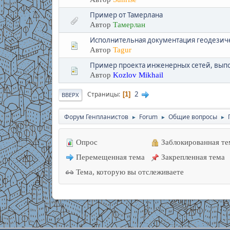
Пример от Тамерлана
Автор
Тамерлан
Исполнительная документация геодезиче
Автор
Tagur
Пример проекта инженерных сетей, выпо
Автор
Kozlov Mikhail
2
Страницы
1
ВВЕРХ
Форум Генпланистов
Forum
Общие вопросы
►
►
►
Опрос
Заблокированная те
Перемещенная тема
Закрепленная тема
Тема, которую вы отслеживаете