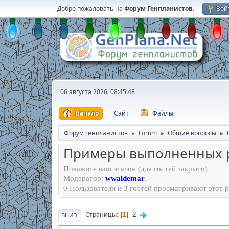
Добро пожаловать на
Форум Генпланистов
.
Вой
06 августа 2026, 08:45:48
Начало
Сайт
Файлы
Форум Генпланистов
Forum
Общие вопросы
►
►
►
Примеры выполненных р
Покажите ваш эталон (для гостей закрыто)
Модератор:
wwaldemar
.
0 Пользователи и 3 гостей просматривают этот р
2
Страницы
1
ВНИЗ