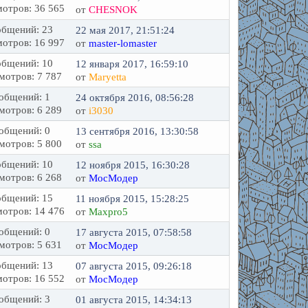
отров: 36 565
от
CHESNOK
бщений: 23
22 мая 2017, 21:51:24
отров: 16 997
от
master-lomaster
бщений: 10
12 января 2017, 16:59:10
мотров: 7 787
от
Maryetta
общений: 1
24 октября 2016, 08:56:28
мотров: 6 289
от
i3030
общений: 0
13 сентября 2016, 13:30:58
мотров: 5 800
от
ssa
бщений: 10
12 ноября 2015, 16:30:28
мотров: 6 268
от
МосМодер
бщений: 15
11 ноября 2015, 15:28:25
отров: 14 476
от
Maxpro5
общений: 0
17 августа 2015, 07:58:58
мотров: 5 631
от
МосМодер
бщений: 13
07 августа 2015, 09:26:18
отров: 16 552
от
МосМодер
общений: 3
01 августа 2015, 14:34:13