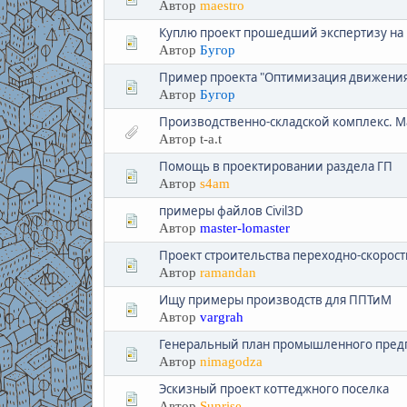
Автор
maestro
Куплю проект прошедший экспертизу на 
Автор
Бугор
Пример проекта "Оптимизация движения 
Автор
Бугор
Производственно-складской комплекс. М
Автор t-a.t
Помощь в проектировании раздела ГП
Автор
s4am
примеры файлов Civil3D
Автор
master-lomaster
Проект строительства переходно-скорост
Автор
ramandan
Ищу примеры производств для ППТиМ
Автор
vargrah
Генеральный план промышленного пред
Автор
nimagodza
Эскизный проект коттеджного поселка
Автор
Sunrise