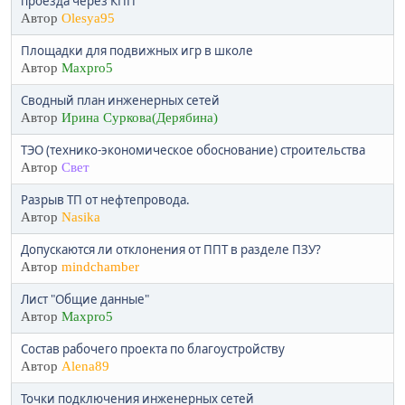
проезда через КПП
Автор
Olesya95
Площадки для подвижных игр в школе
Автор
Maxpro5
Сводный план инженерных сетей
Автор
Ирина Суркова(Дерябина)
ТЭО (технико-экономическое обоснование) строительства
Автор
Свет
Разрыв ТП от нефтепровода.
Автор
Nasika
Допускаются ли отклонения от ППТ в разделе ПЗУ?
Автор
mindchamber
Лист "Общие данные"
Автор
Maxpro5
Состав рабочего проекта по благоустройству
Автор
Alena89
Точки подключения инженерных сетей