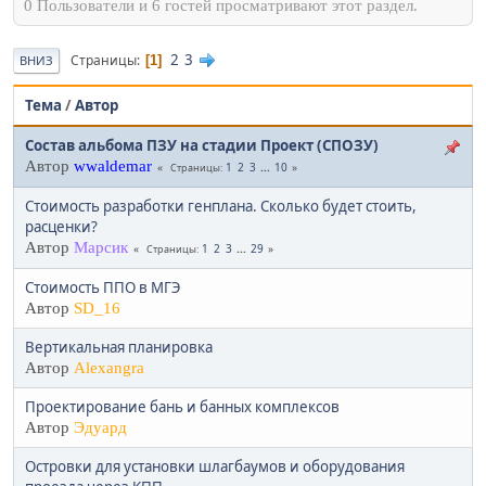
0 Пользователи и 6 гостей просматривают этот раздел.
2
3
Страницы
1
ВНИЗ
Тема
/
Автор
Состав альбома ПЗУ на стадии Проект (СПОЗУ)
Автор
wwaldemar
1
2
3
...
10
Страницы
Стоимость разработки генплана. Сколько будет стоить,
расценки?
Автор
Марсик
1
2
3
...
29
Страницы
Стоимость ППО в МГЭ
Автор
SD_16
Вертикальная планировка
Автор
Alexangra
Проектирование бань и банных комплексов
Автор
Эдуард
Островки для установки шлагбаумов и оборудования