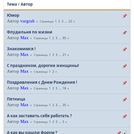
Тема
/
Автор
Юмор
Автор
vargrah
1
2
3
...
22
Страницы
Флудильня по жизни
Автор
Max
1
2
3
...
95
Страницы
Знакомимся !
Автор
Max
1
2
3
...
21
Страницы
С праздником, дорогие женщины!
Автор
Max
1
2
Страницы
Поздравления с Днем Рождения !
Автор
Max
1
2
3
...
18
Страницы
Пятница
Автор
Max
1
2
3
...
35
Страницы
А как заставить себя работать ?
Автор
Max
1
2
3
...
5
Страницы
А как вы нашли форум ?