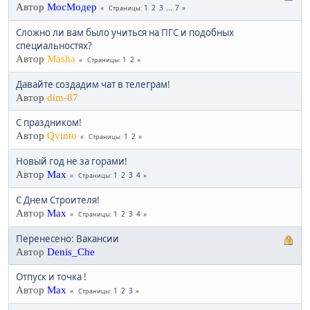
Автор
МосМодер
1
2
3
...
7
Страницы
Сложно ли вам было учиться на ПГС и подобных
специальностях?
Автор
Masha
1
2
Страницы
Давайте создадим чат в телеграм!
Автор
dim-87
С праздником!
Автор
Qvinto
1
2
Страницы
Новый год не за горами!
Автор
Max
1
2
3
4
Страницы
С Днем Строителя!
Автор
Max
1
2
3
4
Страницы
Перенесено: Вакансии
Автор
Denis_Che
Отпуск и точка !
Автор
Max
1
2
3
Страницы