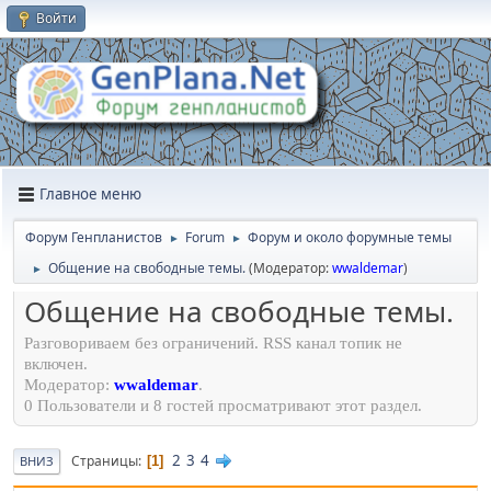
Войти
Главное меню
Форум Генпланистов
Forum
Форум и около форумные темы
►
►
Общение на свободные темы.
(Модератор:
wwaldemar
)
►
Общение на свободные темы.
Разговориваем без ограничений. RSS канал топик не
включен.
Модератор:
wwaldemar
.
0 Пользователи и 8 гостей просматривают этот раздел.
2
3
4
Страницы
1
ВНИЗ