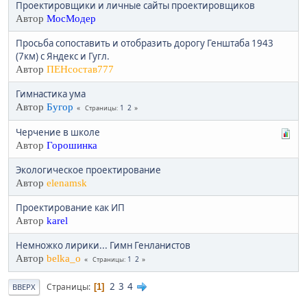
Проектировщики и личные сайты проектировщиков
Автор
МосМодер
Просьба сопоставить и отобразить дорогу Генштаба 1943
(7км) с Яндекс и Гугл.
Автор
ПЕНсостав777
Гимнастика ума
Автор
Бугор
1
2
Страницы
Черчение в школе
Автор
Горошинка
Экологическое проектирование
Автор
elenamsk
Проектирование как ИП
Автор
karel
Немножко лирики... Гимн Генланистов
Автор
belka_o
1
2
Страницы
2
3
4
Страницы
1
ВВЕРХ