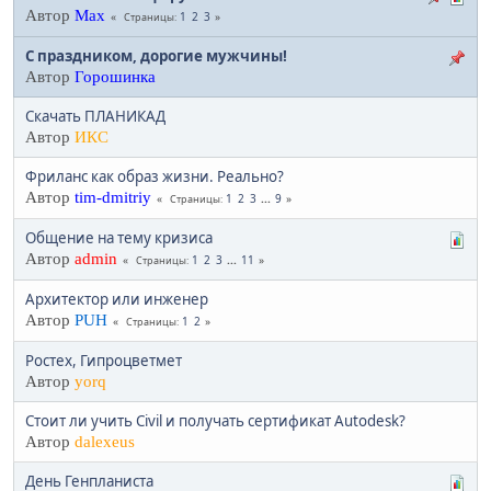
Автор
Max
1
2
3
Страницы
С праздником, дорогие мужчины!
Автор
Горошинка
Скачать ПЛАНИКАД
Автор
ИКС
Фриланс как образ жизни. Реально?
Автор
tim-dmitriy
1
2
3
...
9
Страницы
Общение на тему кризиса
Автор
admin
1
2
3
...
11
Страницы
Архитектор или инженер
Автор
PUH
1
2
Страницы
Ростех, Гипроцветмет
Автор
yorq
Стоит ли учить Civil и получать сертификат Autodesk?
Автор
dalexeus
День Генпланиста