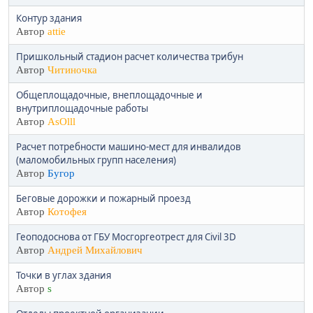
Контур здания
Автор
attie
Пришкольный стадион расчет количества трибун
Автор
Читиночка
Общеплощадочные, внеплощадочные и
внутриплощадочные работы
Автор
AsOlll
Расчет потребности машино-мест для инвалидов
(маломобильных групп населения)
Автор
Бугор
Беговые дорожки и пожарный проезд
Автор
Котофея
Геоподоснова от ГБУ Мосгоргеотрест для Civil 3D
Автор
Андрей Михайлович
Точки в углах здания
Автор
s