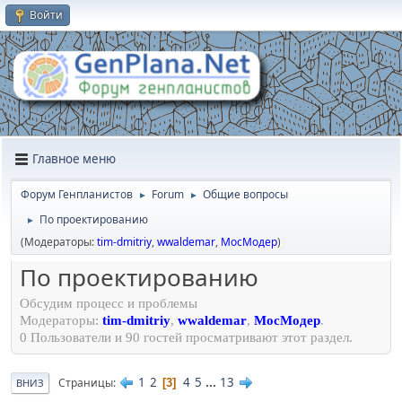
Войти
Главное меню
Форум Генпланистов
Forum
Общие вопросы
►
►
По проектированию
►
(Модераторы:
tim-dmitriy
,
wwaldemar
,
МосМодер
)
По проектированию
Обсудим процесс и проблемы
Модераторы:
tim-dmitriy
,
wwaldemar
,
МосМодер
.
0 Пользователи и 90 гостей просматривают этот раздел.
1
2
4
5
...
13
Страницы
3
ВНИЗ