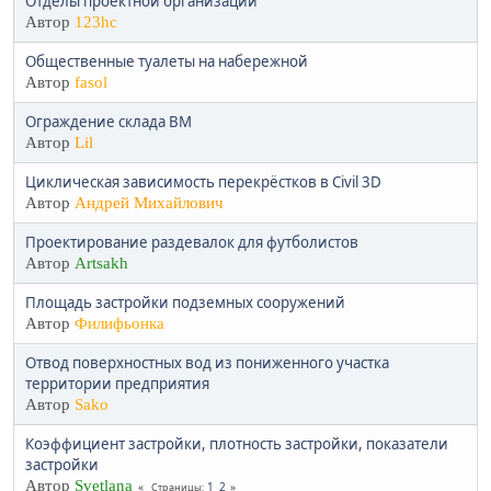
Отделы проектной организации
Автор
123hc
Общественные туалеты на набережной
Автор
fasol
Ограждение склада ВМ
Автор
Lil
Циклическая зависимость перекрёстков в Civil 3D
Автор
Андрей Михайлович
Проектирование раздевалок для футболистов
Автор
Artsakh
Площадь застройки подземных сооружений
Автор
Филифьонка
Отвод поверхностных вод из пониженного участка
территории предприятия
Автор
Sako
Коэффициент застройки, плотность застройки, показатели
застройки
Автор
Svetlana
1
2
Страницы