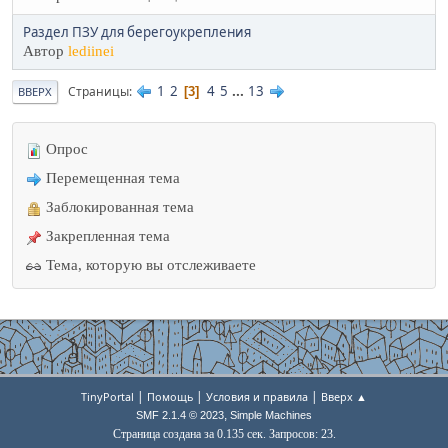
Раздел ПЗУ для берегоукрепления
Автор
lediinei
1
2
4
5
...
13
Страницы
3
ВВЕРХ
Опрос
Перемещенная тема
Заблокированная тема
Закрепленная тема
Тема, которую вы отслеживаете
|
|
|
TinyPortal
Помощь
Условия и правила
Вверх ▲
,
SMF 2.1.4 © 2023
Simple Machines
Страница создана за 0.135 сек. Запросов: 23.